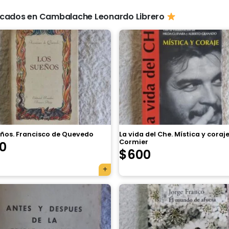
cados en Cambalache Leonardo Librero
eños. Francisco de Quevedo
La vida del Che. Mística y coraj
Cormier
0
$
600