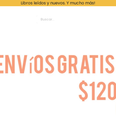
Libros leídos y nuevos. Y mucho más!
ache Leonardo Librer