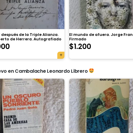
 después de la Triple Alianza.
El mundo de afuera. Jorge Fran
berto de Herrera. Autografiado
Firmado
000
$
1.200
evo en Cambalache Leonardo Librero