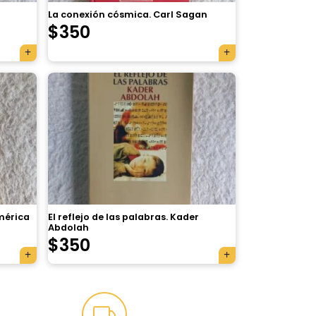
La conexión cósmica. Carl Sagan
$
350
mérica
El reflejo de las palabras. Kader
Abdolah
$
350
×