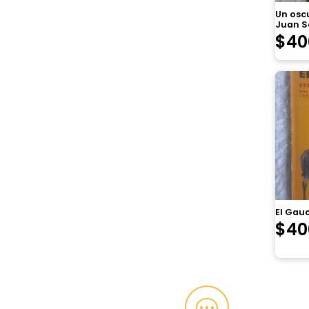
Un osc
Juan S
$
40
El Gau
$
40