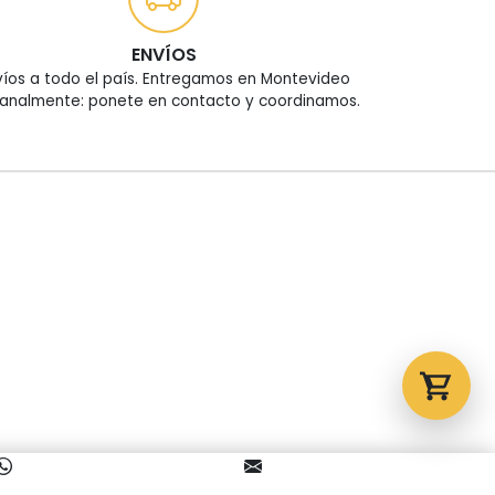
Tu carrito está vacío.
ENVÍOS
víos a todo el país. Entregamos en Montevideo
Agregá un producto y aparecerá acá
analmente: ponete en contacto y coordinamos.
automáticamente.