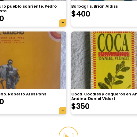
uro pueblo sonriente. Pedro
Barbagris. Brian Aldiss
oto
$
400
0
cho. Roberto Ares Pons
Coca. Cocales y coqueros en A
Andina. Daniel Vidart
0
$
350