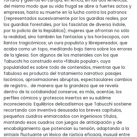
fortuna y guerras en Europa, en África, en las dos Américas,
del mismo modo que su vida frugal se abre a fuertes actos y
empresas, hasta su muerte en la lucha contra los patronos
(representados sucesivamente por los guardias reales, por
los guardias forestales, por los fascistas de diversa índole,
por la policía de la República); mujeres que afrontan no sólo
la realidad, sino también las fantasías y los horóscopos, con
llantos tragicómicos; un cura populista y librepensador, que
acaba como un topo, meditando bajo tierra sobre los errores
de la Iglesia. Son algunos de los materiales con los que
Tabucchi ha construido esta «fábula popular», cuya
popularidad es sobre todo de contenidos, mientras que lo
fabuloso es producto del tratamiento narrativo: pasajes
lacónicos, aproximaciones abruptas, espectaculares cambios
de registro… de manera que la grandeza que se revela
dentro de la cotidianidad conserve, es más, acentúe, los
perfiles cómicos y grotescos insertos en su sublime
inconsciencia. Equilibrios delicadísimos que Tabucchi sostiene
recortando con inventiva desusada los breves capítulos,
pequeños cuadros enmarcados con ingeniosos títulos,
montando esos cuadros con juegos de anticipación y de
encabalgamiento que potencian su tensión, adaptando a la
sintaxis fluctuante un léxico de rústica eficacia, inusual entre