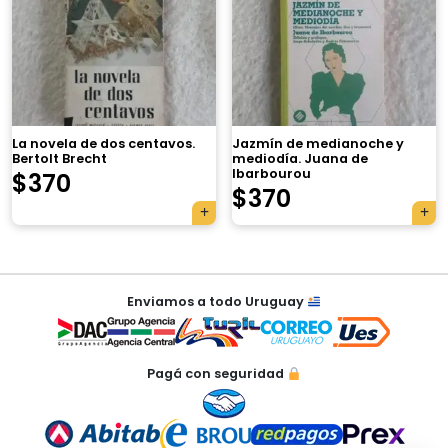
×
La novela de dos centavos.
Jazmín de medianoche y
Bertolt Brecht
mediodía. Juana de
Ibarbourou
$
370
Tu carrito está vacío.
$
370
Agregá un producto y aparecerá acá
automáticamente.
Navegación
Enviamos a todo Uruguay
de
entradas
Pagá con seguridad