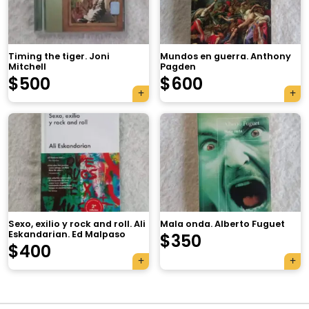
Timing the tiger. Joni
Mundos en guerra. Anthony
Mitchell
Pagden
$
500
$
600
×
Sexo, exilio y rock and roll. Ali
Mala onda. Alberto Fuguet
Eskandarian. Ed Malpaso
$
350
Tu carrito está vacío.
$
400
Agregá un producto y aparecerá acá
automáticamente.