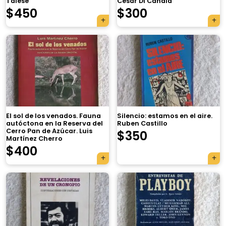
Talese
César Di Candia
$
450
$
300
El sol de los venados. Fauna
Silencio: estamos en el aire.
autóctona en la Reserva del
Ruben Castillo
Cerro Pan de Azúcar. Luis
$
350
Martínez Cherro
$
400