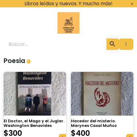
Ir
Libros leídos y nuevos. Y mucho más!
al
contenido
Cambalache Leona
Poesia
El Doctor, el Mago y el Juglar.
Hacedor del misterio.
Washington Benavides
Marynes Casal Muñoz
$
300
$
400