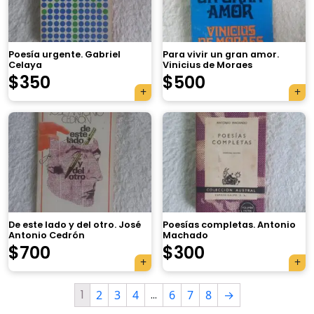
Poesía urgente. Gabriel
Para vivir un gran amor.
Celaya
Vinicius de Moraes
$
350
$
500
×
De este lado y del otro. José
Poesías completas. Antonio
Antonio Cedrón
Machado
$
700
$
300
Tu carrito está vacío.
Agregá un producto y aparecerá acá
1
…
2
3
4
6
7
8
→
automáticamente.