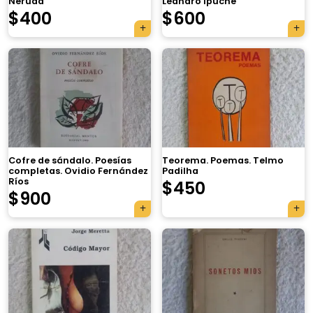
Neruda
Leandro Ipuche
$
400
$
600
Cofre de sándalo. Poesías
Teorema. Poemas. Telmo
completas. Ovidio Fernández
Padilha
Ríos
$
450
$
900