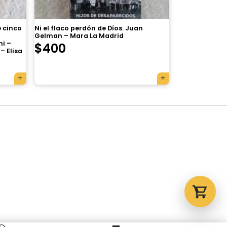
e cinco
Ni el flaco perdón de Díos. Juan
Gelman – Mara La Madrid
Tu carrito está vacío.
ni –
$
400
– Elisa
Agregá un producto y aparecerá acá
automáticamente.