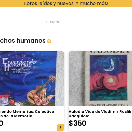
Libros leídos y nuevos. Y mucho más!
ache Leonardo Librer
echos humanos
iendo Memorias. Colectivo
Valodia Vida de Vladimir Roslik.
s de la Memoria
Udaquiola
0
$
350