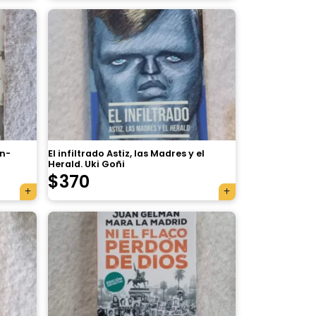
an-
El infiltrado Astiz, las Madres y el
Herald. Uki Goñi
$
370
×