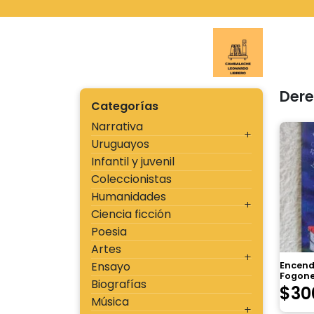
Ir
al
contenido
Cambal
Der
Categorías
Narrativa
Uruguayos
Infantil y juvenil
Coleccionistas
Humanidades
Ciencia ficción
Poesia
Artes
Ensayo
Encend
Fogone
Biografías
$
30
Música