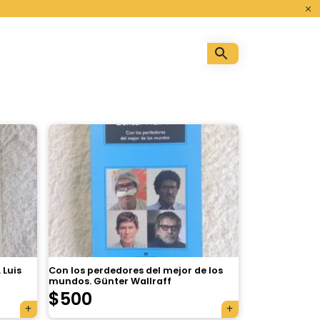
o
 Luis
Con los perdedores del mejor de los
mundos. Günter Wallraff
$
500