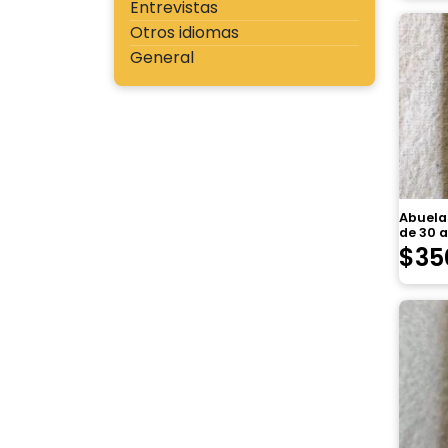
Entrevistas
Otros idiomas
General
Abuela
de 30 
$
35