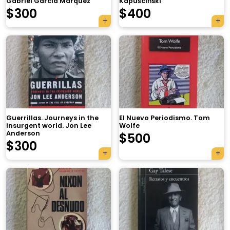
Gabriel García Márquez
Kapuściński
$
300
$
400
Guerrillas. Journeys in the
El Nuevo Periodismo. Tom
insurgent world. Jon Lee
Wolfe
Anderson
$
500
$
300