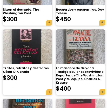
Nixon al desnudo. The
Recuerdos y encuentros. Gay
Washington Post
Talese
$
300
$
450
Tratos, retratos y destratos.
La masacre de Guyana.
César Di Candia
Testigo ocular sobreviviente.
Reporter de The Washington
$
300
Post y su equipo. Charles A.
Krause
$
400