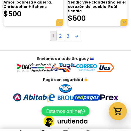
Amor, pobreza y guerra.
Sendic vive clandestino en el
Christopher Hitchens
corazón del pueblo. Raúl
Sendic
$
500
$
500
Tu carrito está vacío.
Agregá un producto y aparecerá acá
1
2
3
→
automáticamente.
Enviamos a todo Uruguay
Pagá con seguridad
Estamos online
Acceso al panel