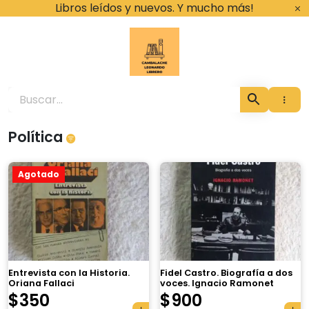
Ir
Libros leídos y nuevos. Y mucho más!
al
contenido
Cambalache Leona
Política
Agotado
Entrevista con la Historia.
Fidel Castro. Biografía a dos
Oriana Fallaci
voces. Ignacio Ramonet
$
350
$
900