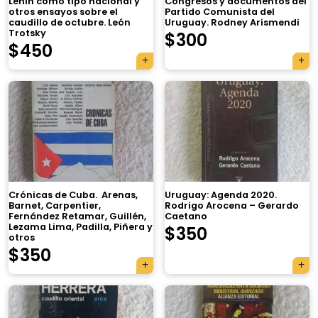
Lenin como tipo nacional y
Congresos y documentos del
otros ensayos sobre el
Partido Comunista del
caudillo de octubre. León
Uruguay. Rodney Arismendi
Trotsky
$
300
$
450
Crónicas de Cuba. Arenas,
Uruguay: Agenda 2020.
Barnet, Carpentier,
Rodrigo Arocena – Gerardo
Fernández Retamar, Guillén,
Caetano
Lezama Lima, Padilla, Piñera y
$
350
otros
$
350