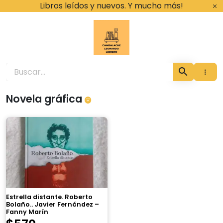
Ir
Libros leídos y nuevos. Y mucho más!
al
contenido
Cambalache Leona
Novela gráfica
×
Estrella distante. Roberto
Bolaño.. Javier Fernández –
Fanny Marín