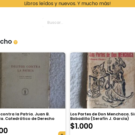
Libros leídos y nuevos. Y mucho más!
ache Leonardo Librer
echo
 contra la Patria. Juan B.
Los Partes de Don Menchaca. S
la. Catedrático de Derecho
Bobadilla (Serafín J. García)
$
1.000
000