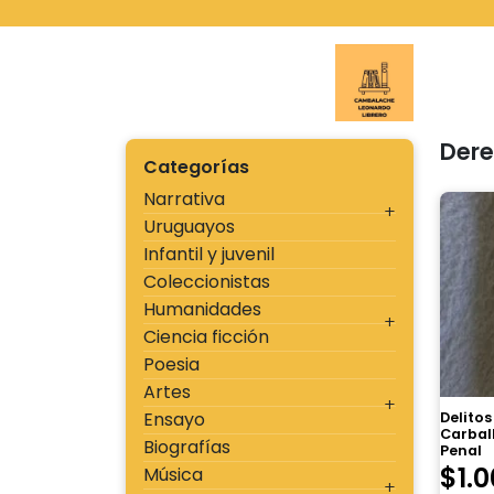
Ir
al
contenido
Cambal
Der
Categorías
Narrativa
Uruguayos
Infantil y juvenil
Coleccionistas
Humanidades
Ciencia ficción
Poesia
Artes
Ensayo
Delitos
Carbal
Biografías
Penal
$
1.
Música