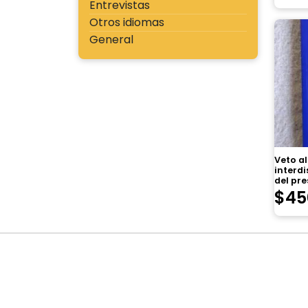
Entrevistas
Otros idiomas
General
Veto al
interdi
del pr
$
45