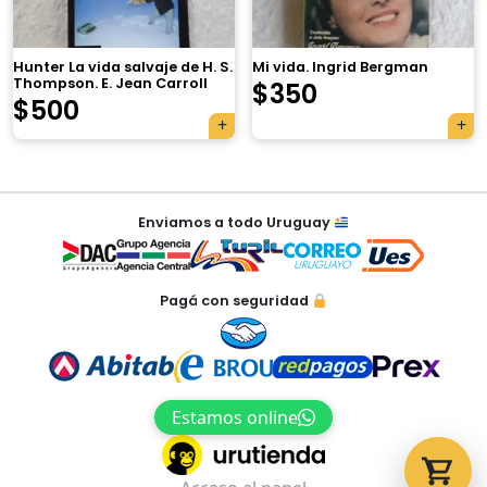
×
Hunter La vida salvaje de H. S.
Mi vida. Ingrid Bergman
Thompson. E. Jean Carroll
$
350
$
500
Tu carrito está vacío.
Agregá un producto y aparecerá acá
Navegación
automáticamente.
Enviamos a todo Uruguay
de
entradas
Pagá con seguridad
Estamos online