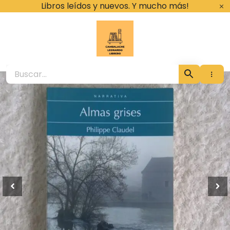
Ir
Libros leídos y nuevos. Y mucho más!
al
contenido
Cambalache Leona