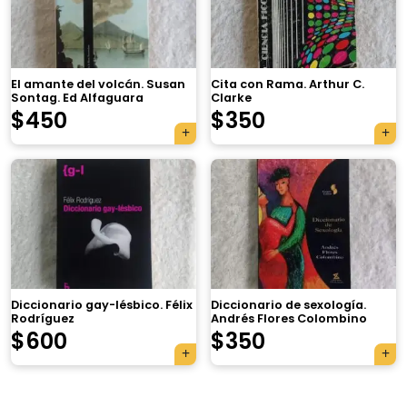
El amante del volcán. Susan
Cita con Rama. Arthur C.
Sontag. Ed Alfaguara
Clarke
$
450
$
350
×
Diccionario gay-lésbico. Félix
Diccionario de sexología.
Rodríguez
Andrés Flores Colombino
Tu carrito está vacío.
$
600
$
350
Agregá un producto y aparecerá acá
automáticamente.