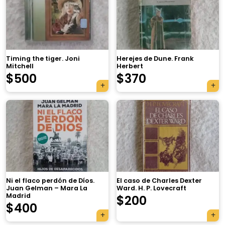
Timing the tiger. Joni
Herejes de Dune. Frank
Mitchell
Herbert
$
500
$
370
×
Ni el flaco perdón de Díos.
El caso de Charles Dexter
Juan Gelman – Mara La
Ward. H. P. Lovecraft
Madrid
$
200
Tu carrito está vacío.
$
400
Agregá un producto y aparecerá acá
automáticamente.