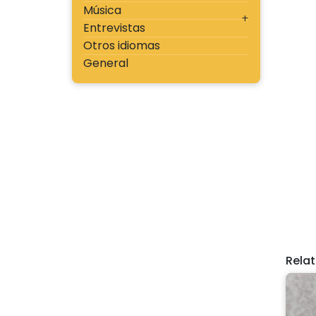
Música
Entrevistas
Otros idiomas
General
Rela