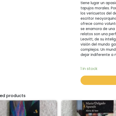
tiene lugar un apas
tapujos morales. Por
los vericuetos del 
escritor neoyorqui
ofrece como volunta
se enamora de una d
relatos son una per
Leavitt, de su inte
visión del mundo ga
complejos. Un mund
dejar indiferente a n
1 in stock
ted products