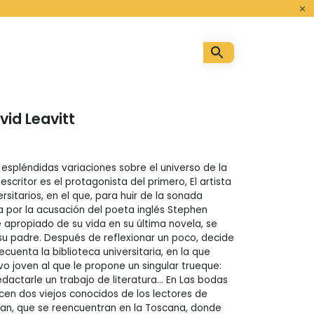
o
vid Leavitt
 espléndidas variaciones sobre el universo de la
escritor es el protagonista del primero, El artista
ersitarios, en el que, para huir de la sonada
por la acusación del poeta inglés Stephen
apropiado de su vida en su última novela, se
su padre. Después de reflexionar un poco, decide
recuenta la biblioteca universitaria, en la que
vo joven al que le propone un singular trueque:
dactarle un trabajo de literatura… En Las bodas
n dos viejos conocidos de los lectores de
than, que se reencuentran en la Toscana, donde