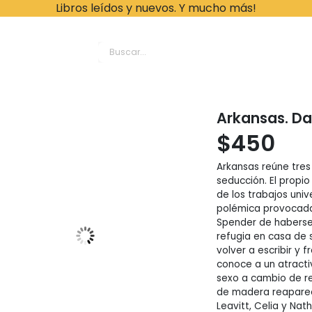
Libros leídos y nuevos. Y mucho más!
ache Leonardo Librer
Arkansas. Da
$
450
Arkansas reúne tres
seducción. El propio 
de los trabajos univ
polémica provocada 
Spender de haberse 
refugia en casa de 
volver a escribir y f
conoce a un atracti
sexo a cambio de re
de madera reaparece
Leavitt, Celia y Na