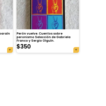
Aparaín
Perón vuelve. Cuentos sobre
peronismo Selección de Gabriela
Franco y Sergio Olguín.
$
350
×
Tu carrito está vacío.
Agregá un producto y aparecerá acá
automáticamente.