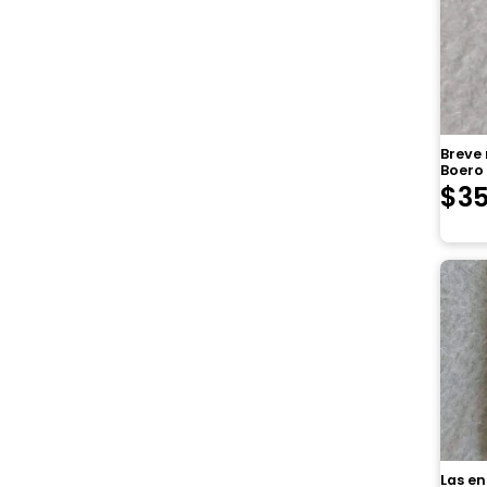
Breve
Boero
$
3
Las e