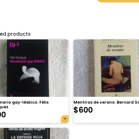
ted products
nario gay-lésbico. Félix
Mentiras de verano. Bernard S
guez
$
600
00