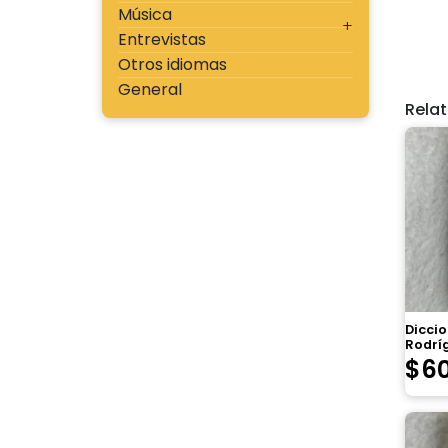
Música
Entrevistas
Otros idiomas
General
Rela
Diccio
Rodrí
$
6