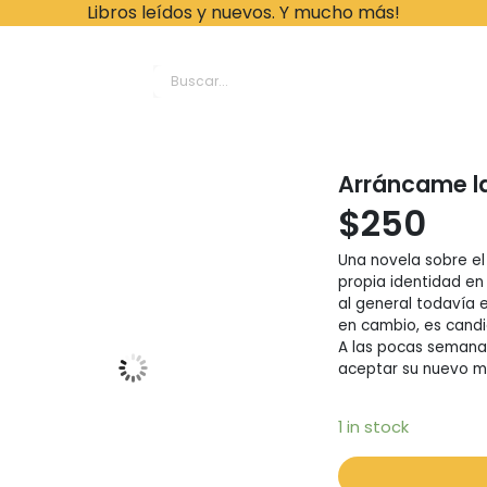
Libros leídos y nuevos. Y mucho más!
ache Leonardo Librer
Arráncame la
$
250
Una novela sobre el 
propia identidad e
al general todavía e
en cambio, es candi
A las pocas semana
aceptar su nuevo m
1 in stock