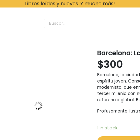
Libros leídos y nuevos. Y mucho más!
ache Leonardo Librer
Barcelona: L
$
300
Barcelona, la ciudad
espíritu joven. Cons
modernista, que enr
tercer milenio con 
referencia global. B
Profusamente ilustr
1 in stock