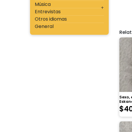
Música
Entrevistas
Otros idiomas
General
Rela
Sexo, e
Eskan
$
4