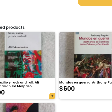
ted products
xilio y rock and roll. Ali
Mundos en guerra. Anthony P
darian. Ed Malpaso
$
600
00