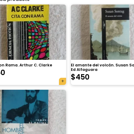
on Rama. Arthur C. Clarke
El amante del volcán. Susan S
Ed Alfaguara
50
$
450