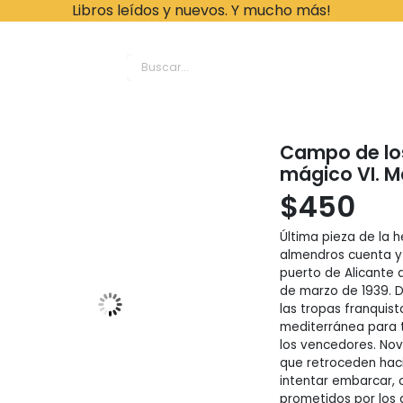
Libros leídos y nuevos. Y mucho más!
ache Leonardo Librer
Campo de los
mágico VI. 
$
450
Última pieza de la 
almendros cuenta y 
puerto de Alicante d
de marzo de 1939. D
las tropas franquist
mediterránea para t
los vencedores. Nov
que retroceden haci
intentar embarcar, c
prometidos por los 