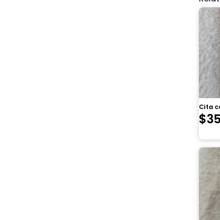
Cita c
$
3