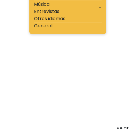
Música
Entrevistas
Otros idiomas
General
Rela