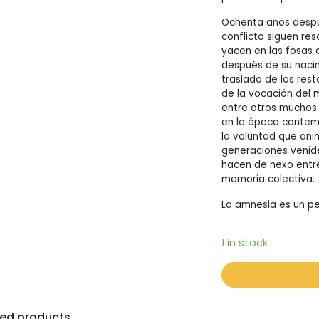
Ochenta años despué
conflicto siguen re
yacen en las fosas
después de su naci
traslado de los rest
de la vocación del 
entre otros muchos 
en la época contemp
la voluntad que ani
generaciones venide
hacen de nexo entr
memoria colectiva.
La amnesia es un pe
1 in stock
ted products