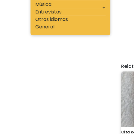
Música
Entrevistas
Otros idiomas
General
Rela
Cita c