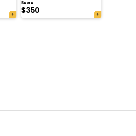
Boero
$
350
×
Tu carrito está vacío.
Agregá un producto y aparecerá acá
automáticamente.