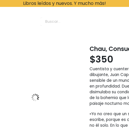
Libros leídos y nuevos. Y mucho más!
ache Leonardo Librer
Chau, Consu
$
350
Cuentista y cuentero
dibujante, Juan Cap
sensible de un mund
en profundidad. Due
disimulaba su condi
de la bohemia que lo
paisaje nocturno m
«Yo no creo que un 
escribe, porque es c
no él solo. En lo qu