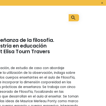
o
ñanza de la filosofía.
stría en educación
 Elisa Tourn Travers
gación, de estudio de caso con abordaje
e la utilización de la observación, indaga sobre
os cuerpos enseñantes en el aula de Filosofía,
e incorporar la dimensión corporeidad en las
as prácticas de enseñanza. Se trabaja con cinco
esorado de Filosofía, focalizando en las
s que desarrollan en el aula al enseñar. Se toman
as ideas de Maurice Merleau Ponty como marco
es cuerpo espacio y cuerpo expresivo, integrando,