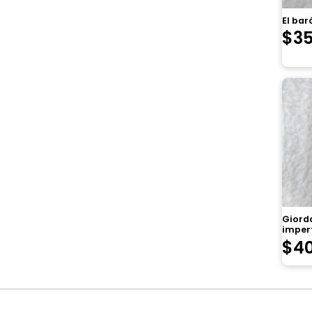
El bar
$
3
Giorda
imper
$
4
Navegación