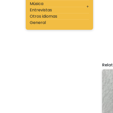
Música
Entrevistas
Otros idiomas
General
Rela