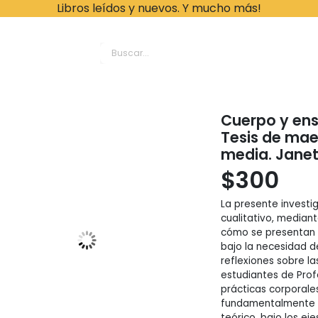
Libros leídos y nuevos. Y mucho más!
ache Leonardo Librer
Cuerpo y ense
Tesis de mae
media. Janett
$
300
La presente investi
cualitativo, mediant
cómo se presentan l
bajo la necesidad d
reflexiones sobre l
estudiantes de Prof
prácticas corporale
fundamentalmente l
teórico, bajo los ej