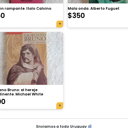
ón rampante. Italo Calvino
Mala onda. Alberto Fuguet
50
$
350
no Bruno: el hereje
tinente. Michael White
00
Enviamos a todo Uruguay