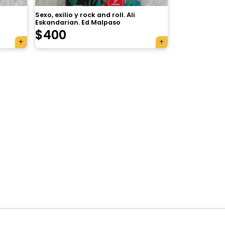
Sexo, exilio y rock and roll. Ali
Eskandarian. Ed Malpaso
$
400
×
Tu carrito está vacío.
Agregá un producto y aparecerá acá
automáticamente.