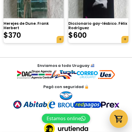
Herejes de Dune. Frank
Diccionario gay-lésbico. Félix
Herbert
Rodríguez
Tu carrito está vacío.
$
370
$
600
Agregá un producto y aparecerá acá
automáticamente.
Navegación
Enviamos a todo Uruguay
de
entradas
Pagá con seguridad
Estamos online