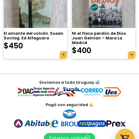
×
El amante del volcán. Susan
Ni el flaco perdón de Díos.
Sontag. Ed Alfaguara
Juan Gelman – Mara La
Madrid
$
450
Tu carrito está vacío.
$
400
Agregá un producto y aparecerá acá
automáticamente.
Navegación
Enviamos a todo Uruguay
de
entradas
Pagá con seguridad
Estamos online