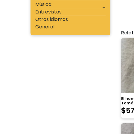
Música
Entrevistas
Otros idiomas
General
Rela
El ho
Tomás
$
5