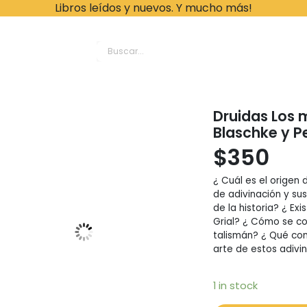
Libros leídos y nuevos. Y mucho más!
ache Leonardo Librer
Druidas Los 
Blaschke y P
$
350
¿ Cuál es el origen 
de adivinación y su
de la historia? ¿ Ex
Grial? ¿ Cómo se co
talismán? ¿ Qué con
arte de estos adivi
1 in stock