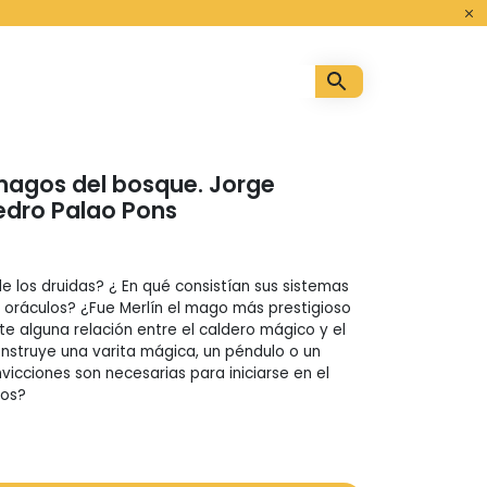
o
magos del bosque. Jorge
edro Palao Pons
de los druidas? ¿ En qué consistían sus sistemas
s oráculos? ¿Fue Merlín el mago más prestigioso
iste alguna relación entre el caldero mágico y el
nstruye una varita mágica, un péndulo o un
vicciones son necesarias para iniciarse en el
nos?