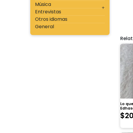
Música
Entrevistas
Otros idiomas
General
Rela
Lo que
Edhas
$
2