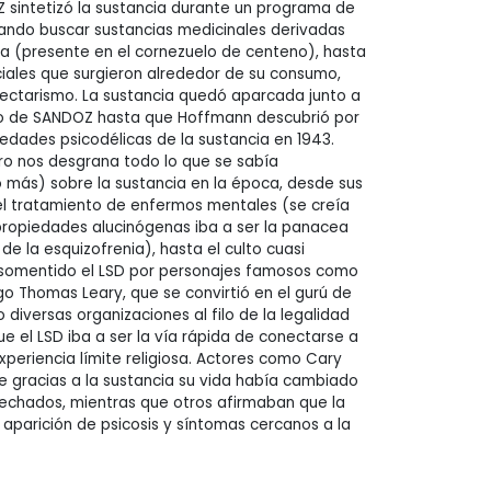
 sintetizó la sustancia durante un programa de
tando buscar sustancias medicinales derivadas
ina (presente en el cornezuelo de centeno), hasta
iales que surgieron alrededor de su consumo,
sectarismo. La sustancia quedó aparcada junto a
rio de SANDOZ hasta que Hoffmann descubrió por
iedades psicodélicas de la sustancia en 1943.
libro nos desgrana todo lo que se sabía
o más) sobre la sustancia en la época, desde sus
el tratamiento de enfermos mentales (se creía
 propiedades alucinógenas iba a ser la panacea
de la esquizofrenia), hasta el culto cuasi
e somentido el LSD por personajes famosos como
ogo Thomas Leary, que se convirtió en el gurú de
 diversas organizaciones al filo de la legalidad
 el LSD iba a ser la vía rápida de conectarse a
experiencia límite religiosa. Actores como Cary
 gracias a la sustancia su vida había cambiado
pechados, mientras que otros afirmaban que la
aparición de psicosis y síntomas cercanos a la