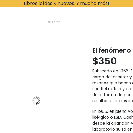
Libros leídos y nuevos. Y mucho más!
ache Leonardo Librer
El fenómeno
$
350
Publicado en 1966, 
cargo del escritor y
razones que hacen q
son fiel reflejo y d
de la forma de pens
resultan estudios s
En 1966, en plena vo
lisérgico o LSD, Ca
desde la aparición 
laboratorio suizo e