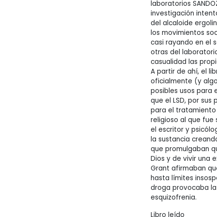
laboratorios SANDOZ
investigación inten
del alcaloide ergol
los movimientos soc
casi rayando en el 
otras del laborato
casualidad las prop
A partir de ahí, el 
oficialmente (y alg
posibles usos para 
que el LSD, por sus
para el tratamiento 
religioso al que fu
el escritor y psicól
la sustancia creando
que promulgaban que
Dios y de vivir una 
Grant afirmaban que
hasta límites insos
droga provocaba la 
esquizofrenia.
Libro leído