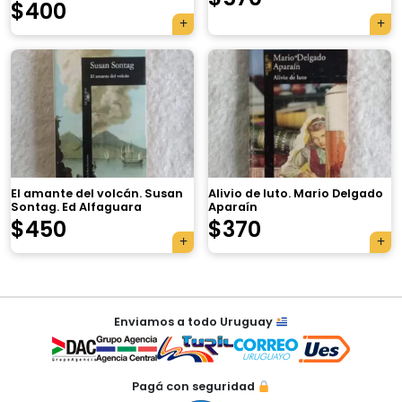
$
400
×
El amante del volcán. Susan
Alivio de luto. Mario Delgado
Sontag. Ed Alfaguara
Aparaín
$
450
$
370
Tu carrito está vacío.
Agregá un producto y aparecerá acá
Navegación
automáticamente.
Enviamos a todo Uruguay
de
entradas
Pagá con seguridad