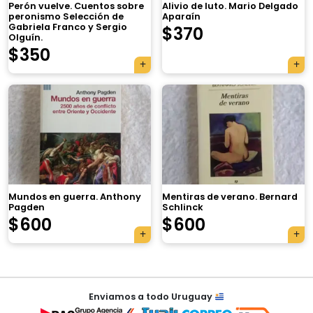
Perón vuelve. Cuentos sobre
Alivio de luto. Mario Delgado
peronismo Selección de
Aparaín
Gabriela Franco y Sergio
$
370
Olguín.
$
350
×
Mundos en guerra. Anthony
Mentiras de verano. Bernard
Pagden
Schlinck
Tu carrito está vacío.
$
600
$
600
Agregá un producto y aparecerá acá
automáticamente.
Navegación
Enviamos a todo Uruguay
de