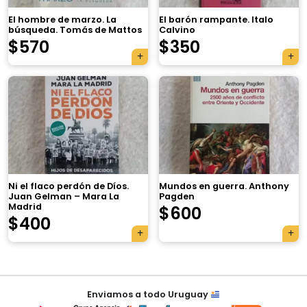
El hombre de marzo. La
El barón rampante. Italo
búsqueda. Tomás de Mattos
Calvino
$
570
$
350
×
Ni el flaco perdón de Díos.
Mundos en guerra. Anthony
Juan Gelman – Mara La
Pagden
Madrid
$
600
Tu carrito está vacío.
$
400
Agregá un producto y aparecerá acá
automáticamente.
Navegación
Enviamos a todo Uruguay
de