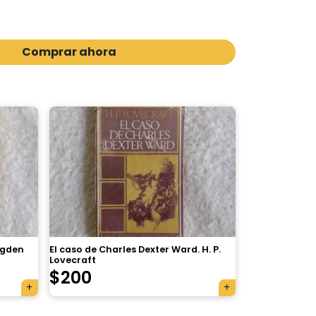
Comprar ahora
agden
El caso de Charles Dexter Ward. H. P.
Lovecraft
$
200