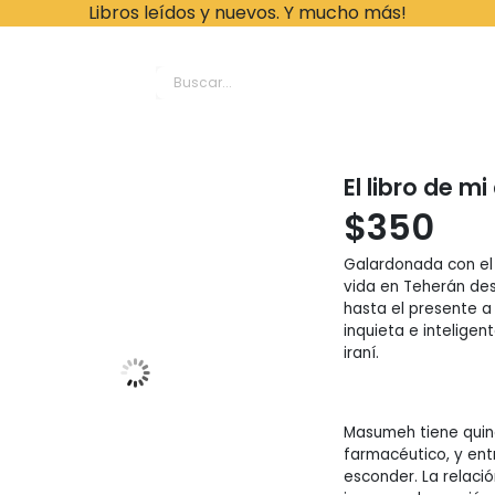
Libros leídos y nuevos. Y mucho más!
ache Leonardo Librer
El libro de m
$
350
Galardonada con el P
vida en Teherán des
hasta el presente a
inquieta e inteligen
iraní.
Masumeh tiene quin
farmacéutico, y ent
esconder. La relació