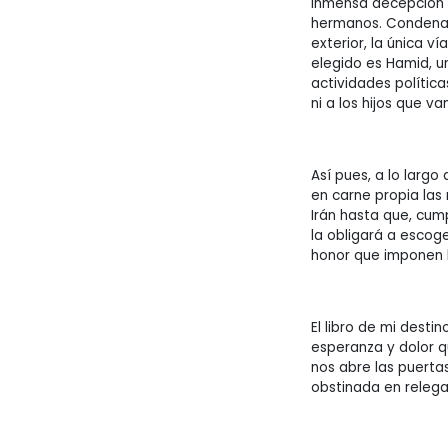
inmensa decepción e
hermanos. Condenad
exterior, la única v
elegido es Hamid, u
actividades polític
ni a los hijos que va
Así pues, a lo largo
en carne propia las
Irán hasta que, cum
la obligará a escoge
honor que imponen l
El libro de mi desti
esperanza y dolor q
nos abre las puerta
obstinada en relega