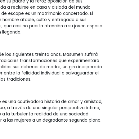
n su padre y la feroz oposición de sus
a a recluirse en casa y aislada del mundo
ía de escape es un matrimonio concertado. El
n hombre afable, culto y entregado a sus
as, que casi no presta atención a su joven esposa
n llegando.
 de los siguientes treinta años, Masumeh sufrirá
 radicales transformaciones que experimentará
plidos sus deberes de madre, un giro inesperado
r entre la felicidad individual o salvaguardar el
as tradiciones.
no es una cautivadora historia de amor y amistad,
ue, a través de una singular perspectiva íntima,
s a la turbulenta realidad de una sociedad
r a las mujeres a un degradante segundo plano.