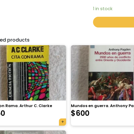
1 in stock
ted products
on Rama. Arthur C. Clarke
Mundos en guerra. Anthony P
50
$
600