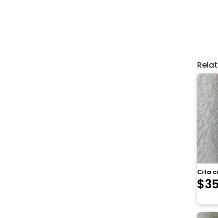
Rela
Cita c
$
3