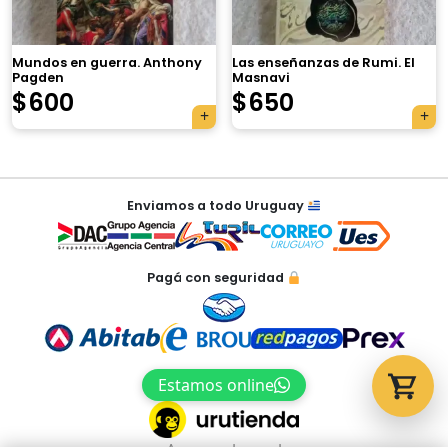
Mundos en guerra. Anthony
Las enseñanzas de Rumi. El
Pagden
Masnavi
Tu carrito está vacío.
$
600
$
650
Agregá un producto y aparecerá acá
automáticamente.
Navegación
Enviamos a todo Uruguay
de
entradas
Pagá con seguridad
Estamos online