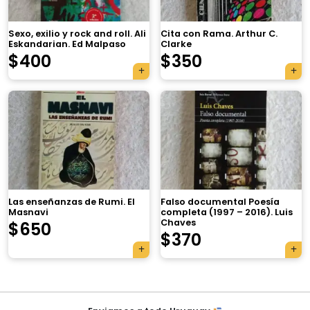
Sexo, exilio y rock and roll. Ali
Cita con Rama. Arthur C.
Eskandarian. Ed Malpaso
Clarke
$
400
$
350
×
Las enseñanzas de Rumi. El
Falso documental Poesía
Masnavi
completa (1997 – 2016). Luis
Chaves
$
650
Tu carrito está vacío.
$
370
Agregá un producto y aparecerá acá
automáticamente.
Navegación