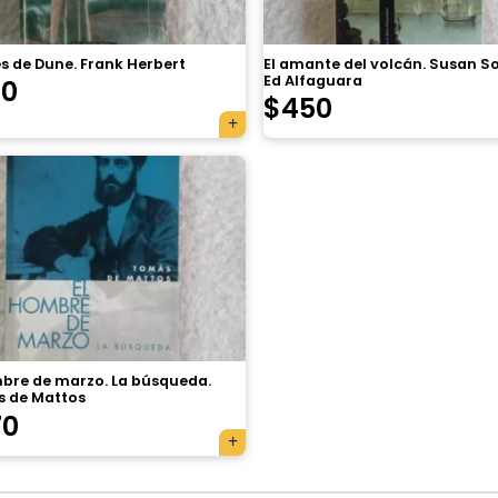
s de Dune. Frank Herbert
El amante del volcán. Susan S
Ed Alfaguara
70
$
450
mbre de marzo. La búsqueda.
 de Mattos
70