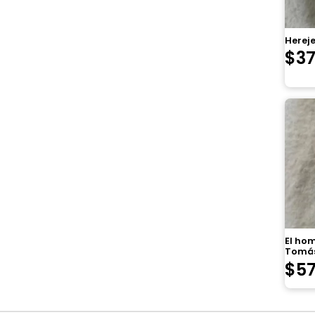
Hereje
$
3
El ho
Tomás
$
5