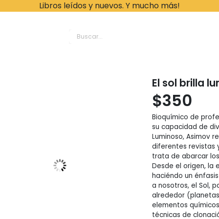
Libros leídos y nuevos. Y mucho más!
ache Leonardo Librer
El sol brilla
$
350
Bioquímico de prof
su capacidad de divul
Luminoso, Asimov rec
diferentes revistas
trata de abarcar lo
Desde el origen, la e
haciéndo un énfasis
a nosotros, el Sol, 
alrededor (planetas
elementos químicos 
técnicas de clonac