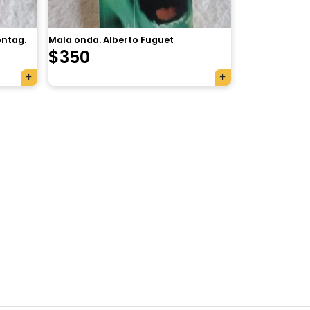
ontag.
Mala onda. Alberto Fuguet
$
350
×
Tu carrito está vacío.
Agregá un producto y aparecerá acá
automáticamente.