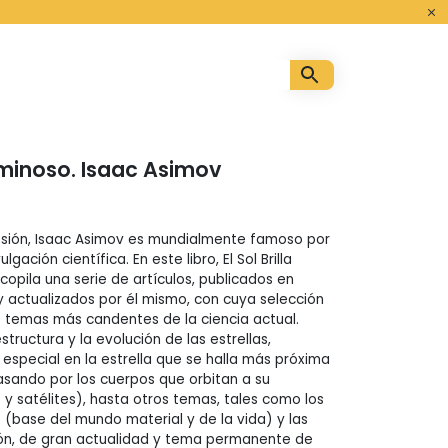
o
 luminoso. Isaac Asimov
esión, Isaac Asimov es mundialmente famoso por
gación científica. En este libro, El Sol Brilla
opila una serie de artículos, publicados en
 y actualizados por él mismo, con cuya selección
s temas más candentes de la ciencia actual.
structura y la evolución de las estrellas,
 especial en la estrella que se halla más próxima
pasando por los cuerpos que orbitan a su
 y satélites), hasta otros temas, tales como los
(base del mundo material y de la vida) y las
ión, de gran actualidad y tema permanente de