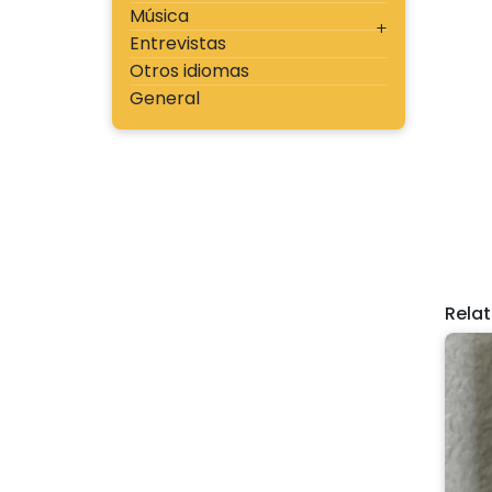
Música
Entrevistas
Otros idiomas
General
Rela