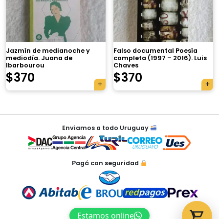
×
Jazmín de medianoche y
Falso documental Poesía
mediodía. Juana de
completa (1997 – 2016). Luis
Ibarbourou
Chaves
Tu carrito está vacío.
$
370
$
370
Agregá un producto y aparecerá acá
automáticamente.
Navegación
Enviamos a todo Uruguay
de
entradas
Pagá con seguridad
Estamos online