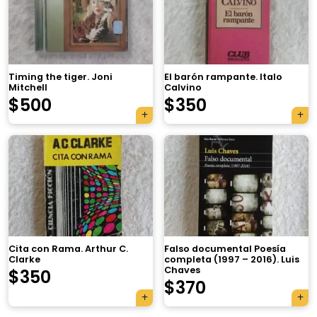
Timing the tiger. Joni
El barón rampante. Italo
Mitchell
Calvino
$
500
$
350
×
Cita con Rama. Arthur C.
Falso documental Poesía
Clarke
completa (1997 – 2016). Luis
Chaves
$
350
Tu carrito está vacío.
$
370
Agregá un producto y aparecerá acá
automáticamente.