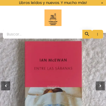
Ir
Libros leídos y nuevos. Y mucho más!
al
contenido
Cambalache Leona