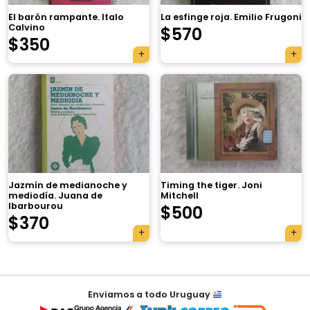
El barón rampante. Italo
La esfinge roja. Emilio Frugoni
Calvino
$
570
$
350
×
Jazmín de medianoche y
Timing the tiger. Joni
mediodía. Juana de
Mitchell
Ibarbourou
$
500
$
370
Tu carrito está vacío.
Agregá un producto y aparecerá acá
Navegación
automáticamente.
Enviamos a todo Uruguay
de