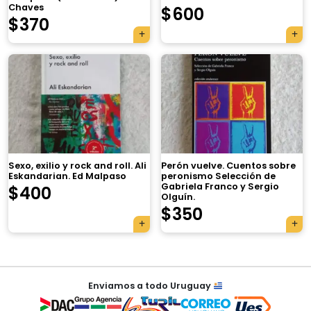
Chaves
$
600
$
370
×
Sexo, exilio y rock and roll. Ali
Perón vuelve. Cuentos sobre
Eskandarian. Ed Malpaso
peronismo Selección de
Gabriela Franco y Sergio
$
400
Olguín.
Tu carrito está vacío.
$
350
Agregá un producto y aparecerá acá
automáticamente.
Navegación
Enviamos a todo Uruguay
de