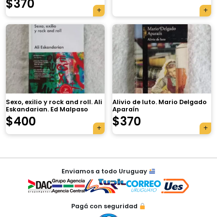
$
370
×
Sexo, exilio y rock and roll. Ali
Alivio de luto. Mario Delgado
Eskandarian. Ed Malpaso
Aparaín
$
400
$
370
Tu carrito está vacío.
Agregá un producto y aparecerá acá
Navegación
automáticamente.
Enviamos a todo Uruguay
de
entradas
Pagá con seguridad