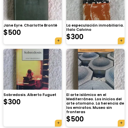
Jane Eyre. Charlotte Brontë
La especulación inmobiliaria.
Italo Calvino
$
500
$
300
×
Sobredosis. Alberto Fuguet
El arte islámico en el
Mediterráneo. Los inicios del
$
300
arte otomano. La herencia de
los emiratos. Museo sin
fronteras
Tu carrito está vacío.
$
500
Agregá un producto y aparecerá acá