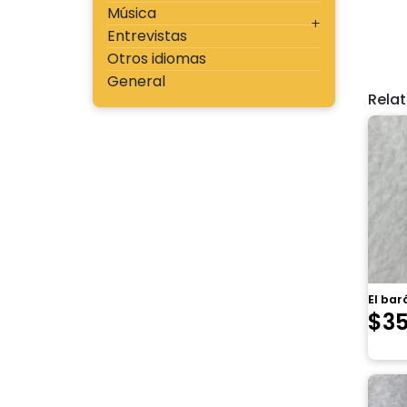
Música
Entrevistas
Otros idiomas
General
Rela
El bar
$
3