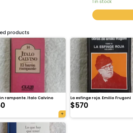
1 in stock
ted products
ón rampante. Italo Calvino
La esfinge roja. Emilio Frugoni
50
$
570