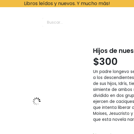
Libros leídos y nuevos. Y mucho más!
ache Leonardo Librer
Hijos de nues
$
300
Un padre longevo se
a los descendientes
de sus hijos, Idrís, 
simiente de ambos s
dividido en dos grup
ejercen de caciques.
que intenta liberar a
Moises, Jesucristo 
que esta novela narr