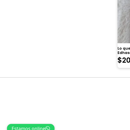
Lo que
Edhas
$
2
Navegación
de
entradas
Estamos online