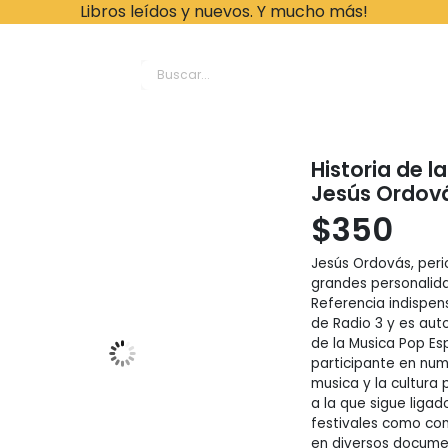
Libros leídos y nuevos. Y mucho más!
ache Leonardo Librer
Historia de 
Jesús Ordov
$
350
Jesús Ordovás, perio
grandes personalida
Referencia indispens
de Radio 3 y es aut
de la Musica Pop Es
participante en nu
musica y la cultura
a la que sigue liga
festivales como co
en diversos documen