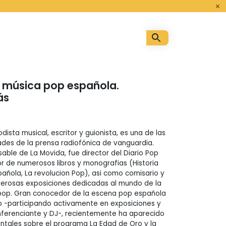
o
la música pop española.
ás
dista musical, escritor y guionista, es una de las
des de la prensa radiofónica de vanguardia.
able de La Movida, fue director del Diario Pop
or de numerosos libros y monografias (Historia
pañola, La revolucion Pop), asi como comisario y
merosas exposiciones dedicadas al mundo de la
 pop. Gran conocedor de la escena pop española
do -participando activamente en exposiciones y
nferenciante y DJ-, recientemente ha aparecido
tales sobre el programa La Edad de Oro y la