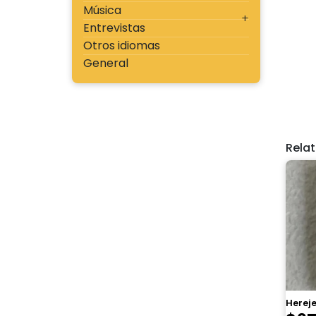
Música
Entrevistas
Otros idiomas
General
Rela
Hereje