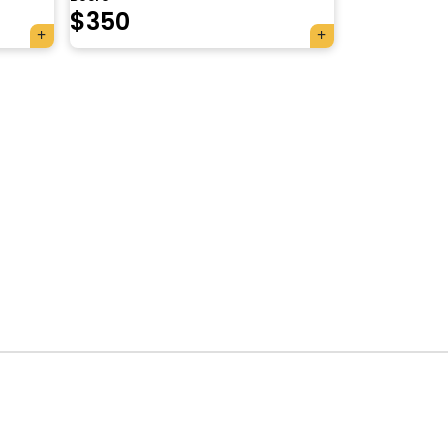
$
350
×
Tu carrito está vacío.
Agregá un producto y aparecerá acá
automáticamente.