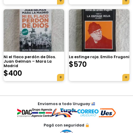
×
Ni el flaco perdón de Díos.
La esfinge roja. Emilio Frugoni
Juan Gelman – Mara La
$
570
Madrid
Tu carrito está vacío.
$
400
Agregá un producto y aparecerá acá
automáticamente.
Navegación
Enviamos a todo Uruguay
de
entradas
Pagá con seguridad