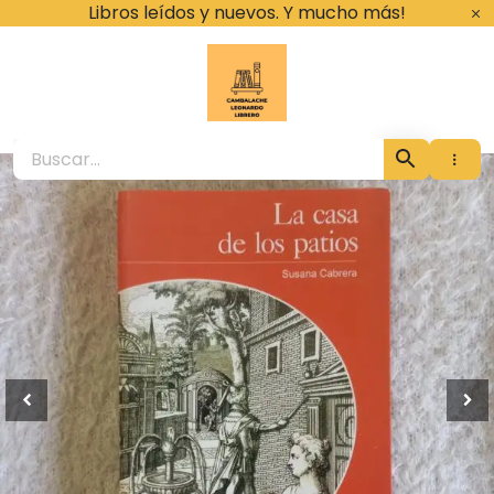
Ir
Libros leídos y nuevos. Y mucho más!
al
contenido
Cambalache Leona