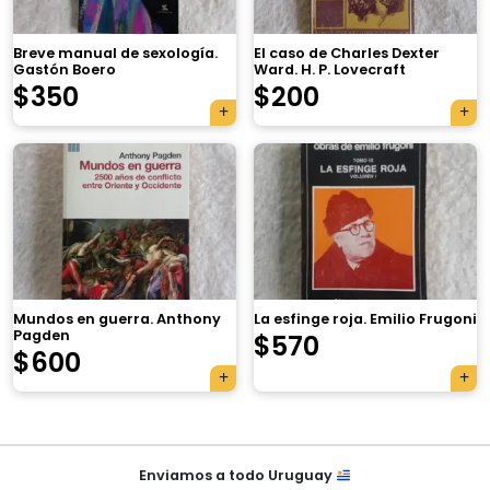
Breve manual de sexología.
El caso de Charles Dexter
Gastón Boero
Ward. H. P. Lovecraft
$
350
$
200
×
Mundos en guerra. Anthony
La esfinge roja. Emilio Frugoni
Pagden
$
570
Tu carrito está vacío.
$
600
Agregá un producto y aparecerá acá
automáticamente.
Navegación
Enviamos a todo Uruguay