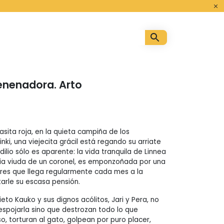
o
enenadora. Arto
casita roja, en la quieta campiña de los
nki, una viejecita grácil está regando su arriate
idilio sólo es aparente: la vida tranquila de Linnea
ia viuda de un coronel, es emponzoñada por una
es que llega regularmente cada mes a la
tarle su escasa pensión.
ieto Kauko y sus dignos acólitos, Jari y Pera, no
spojarla sino que destrozan todo lo que
, torturan al gato, golpean por puro placer,