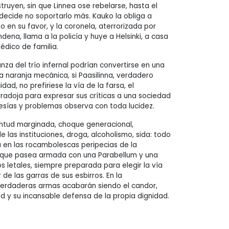
truyen, sin que Linnea ose rebelarse, hasta el
 decide no soportarlo más. Kauko la obliga a
 en su favor, y la coronela, aterrorizada por
dena, llama a la policía y huye a Helsinki, a casa
édico de familia.
nza del trío infernal podrían convertirse en una
a naranja mecánica, si Paasilinna, verdadero
dad, no prefiriese la vía de la farsa, el
aradoja para expresar sus críticas a una sociedad
esías y problemas observa con toda lucidez.
entud marginada, choque generacional,
las instituciones, droga, alcoholismo, sida: todo
na en las rocambolescas peripecias de la
, que pasea armada con una Parabellum y una
os letales, siempre preparada para elegir la vía
r de las garras de sus esbirros. En la
verdaderas armas acabarán siendo el candor,
d y su incansable defensa de la propia dignidad.