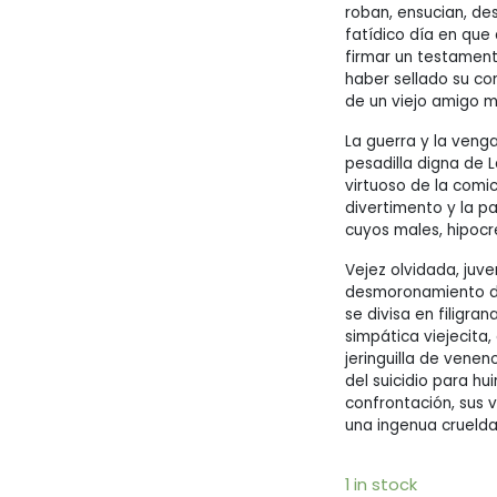
roban, ensucian, des
fatídico día en que
firmar un testamento
haber sellado su con
de un viejo amigo m
La guerra y la venga
pesadilla digna de L
virtuoso de la comici
divertimento y la p
cuyos males, hipocr
Vejez olvidada, juv
desmoronamiento de 
se divisa en filigra
simpática viejecita
jeringuilla de venen
del suicidio para hui
confrontación, sus 
una ingenua cruelda
1 in stock