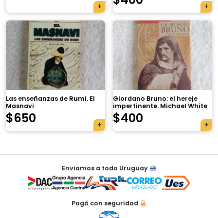
×
Las enseñanzas de Rumi. El
Giordano Bruno: el hereje
Masnavi
impertinente. Michael White
$
650
$
400
Tu carrito está vacío.
Agregá un producto y aparecerá acá
Navegación
automáticamente.
Enviamos a todo Uruguay
de
entradas
Pagá con seguridad