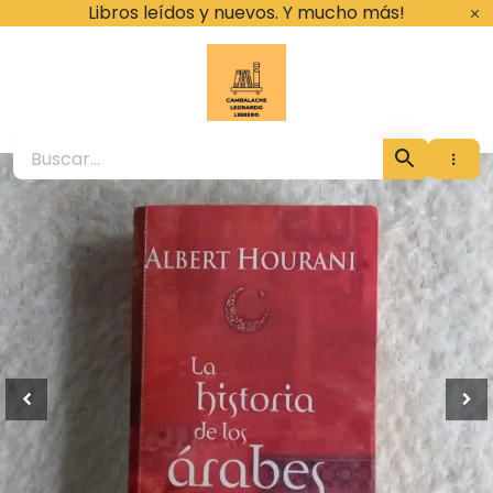
Ir
Libros leídos y nuevos. Y mucho más!
al
contenido
Cambalache Leona