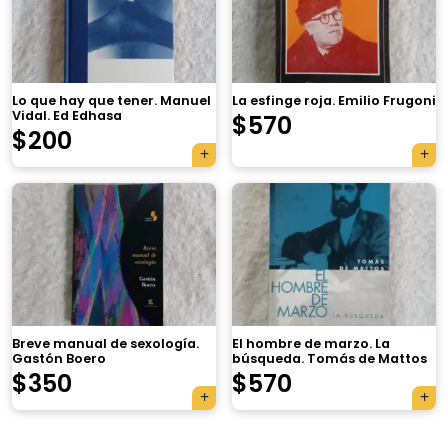
Lo que hay que tener. Manuel
La esfinge roja. Emilio Frugoni
Vidal. Ed Edhasa
$
570
$
200
×
Breve manual de sexología.
El hombre de marzo. La
Gastón Boero
búsqueda. Tomás de Mattos
Tu carrito está vacío.
$
350
$
570
Agregá un producto y aparecerá acá
automáticamente.