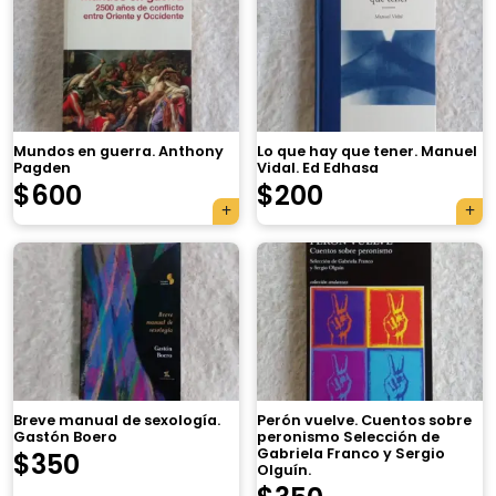
Mundos en guerra. Anthony
Lo que hay que tener. Manuel
Pagden
Vidal. Ed Edhasa
$
600
$
200
×
Breve manual de sexología.
Perón vuelve. Cuentos sobre
Gastón Boero
peronismo Selección de
Gabriela Franco y Sergio
$
350
Olguín.
Tu carrito está vacío.