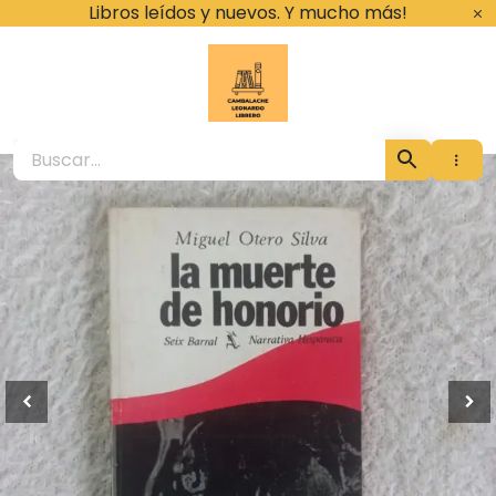
Ir
Libros leídos y nuevos. Y mucho más!
al
contenido
Cambalache Leona