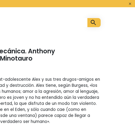
o
ecánica. Anthony
 Minotauro
sat-adolescente Alex y sus tres drugos-amigos en
d y destrucción. Alex tiene, según Burgess, «los
s humanos; amor a la agresión, amor al lenguaje,
Pero es joven y no ha entendido aún la verdadera
bertad, la que disfruta de un modo tan violento.
ive en el Eden, y sólo cuando cae (como en
esde una ventana) parece capaz de llegar a
 verdadero ser humano».