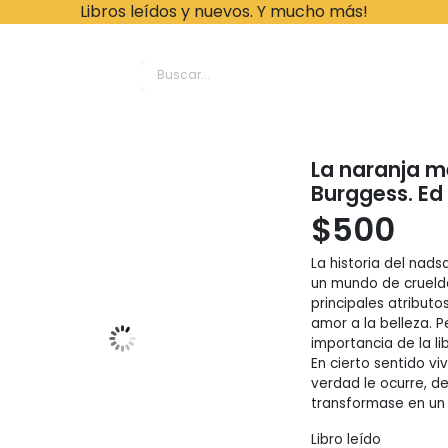
Libros leídos y nuevos. Y mucho más!
ache Leonardo Librer
La naranja m
Burggess. Ed
$
500
La historia del nad
un mundo de cruelda
principales atributo
amor a la belleza. 
importancia de la li
En cierto sentido v
verdad le ocurre, d
transformase en un
Libro leído