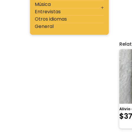
Música
Entrevistas
Otros idiomas
General
Rela
Alivio
$
3