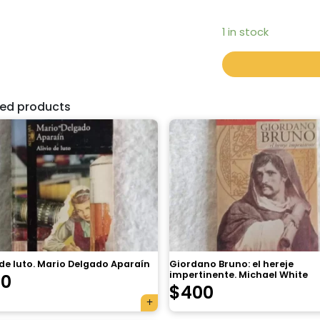
1 in stock
ted products
 de luto. Mario Delgado Aparaín
Giordano Bruno: el hereje
impertinente. Michael White
70
$
400