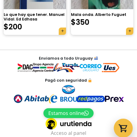
Lo que hay que tener. Manuel
Mala onda. Alberto Fuguet
Vidal. Ed Edhasa
$
350
$
200
Tu carrito está vacío.
Agregá un producto y aparecerá acá
Navegación
automáticamente.
Enviamos a todo Uruguay
de
entradas
Pagá con seguridad
Estamos online
Acceso al panel