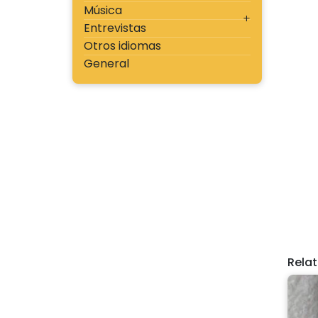
Música
Entrevistas
Otros idiomas
General
Rela