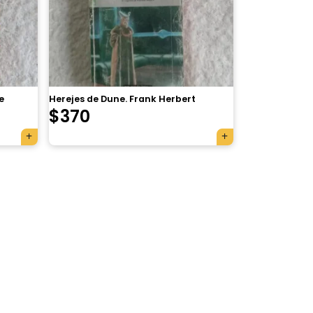
e
Herejes de Dune. Frank Herbert
$
370
×
Tu carrito está vacío.
Agregá un producto y aparecerá acá
automáticamente.