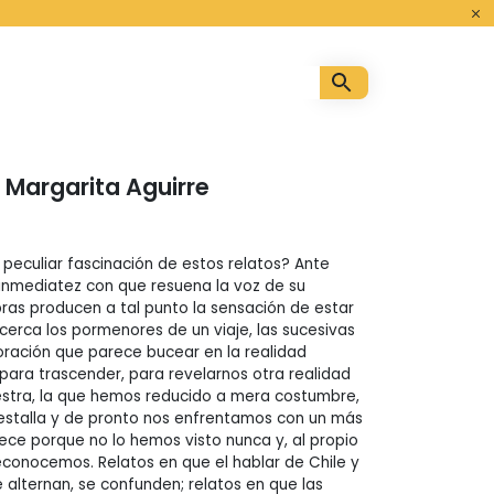
o
. Margarita Aguirre
 peculiar fascinación de estos relatos? Ante
 inmediatez con que resuena la voz de su
ras producen a tal punto la sensación de estar
rca los pormenores de un viaje, las sucesivas
ración que parece bucear en la realidad
 para trascender, para revelarnos otra realidad
stra, la que hemos reducido a mera costumbre,
estalla y de pronto nos enfrentamos con un más
ece porque no lo hemos visto nunca y, al propio
econocemos. Relatos en que el hablar de Chile y
e alternan, se confunden; relatos en que las