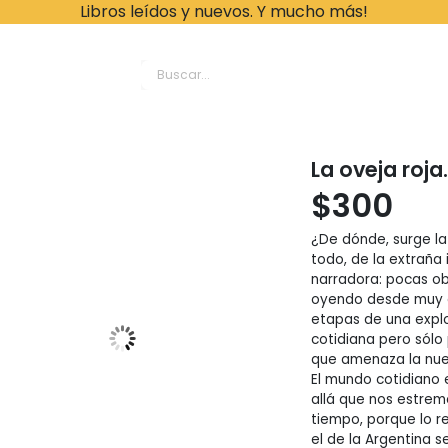
Libros leídos y nuevos. Y mucho más!
ache Leonardo Librer
La oveja roja
$
300
¿De dónde, surge la
todo, de la extraña
narradora: pocas ob
oyendo desde muy ce
etapas de una explo
cotidiana pero sólo
que amenaza la nue
El mundo cotidiano 
allá que nos estrem
tiempo, porque lo r
el de la Argentina s