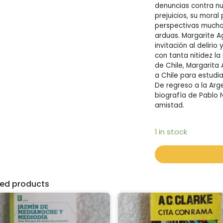
denuncias contra nue
prejuicios, su moral
perspectivas mucho
arduas. Margarite Ag
invitación al delirio
con tanta nitidez l
de Chile, Margarita 
a Chile para estudia
De regreso a la Arg
biografía de Pablo 
amistad.
1 in stock
ted products