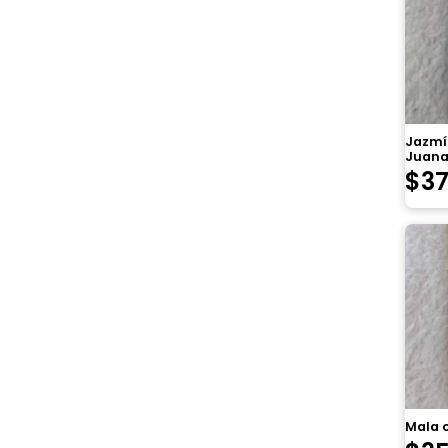
Jazmí
Juana
$
3
Mala 