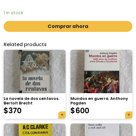
1 in stock
Comprar ahora
Related products
La novela de dos centavos.
Mundos en guerra. Anthony
Bertolt Brecht
Pagden
$
370
$
600