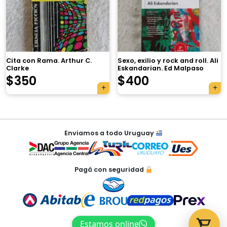
×
Cita con Rama. Arthur C.
Sexo, exilio y rock and roll. Ali
Clarke
Eskandarian. Ed Malpaso
Tu carrito está vacío.
$
350
$
400
Agregá un producto y aparecerá acá
automáticamente.
Navegación
Enviamos a todo Uruguay
de
entradas
Pagá con seguridad
Estamos online