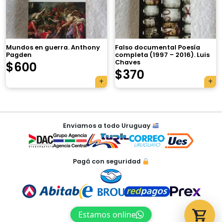
×
Mundos en guerra. Anthony
Falso documental Poesía
Pagden
completa (1997 – 2016). Luis
Chaves
$
600
Tu carrito está vacío.
$
370
Agregá un producto y aparecerá acá
automáticamente.
Navegación
Enviamos a todo Uruguay
de
entradas
Pagá con seguridad
Estamos online